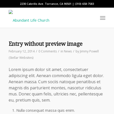
2230 Cabrillo Ave. Torrance, CA 90501 | (310) 658-7583
Entry without preview image
/
/
/
February 12, 2014
0 Comments
in
News
by
Jimmy Powell
(Stellar Websites)
Lorem ipsum dolor sit amet, consectetuer
adipiscing elit. Aenean commodo ligula eget dolor.
Aenean massa. Cum sociis natoque penatibus et
magnis dis parturient montes, nascetur ridiculus
mus. Donec quam felis, ultricies nec, pellentesque
eu, pretium quis, sem.
Nulla consequat massa quis enim.